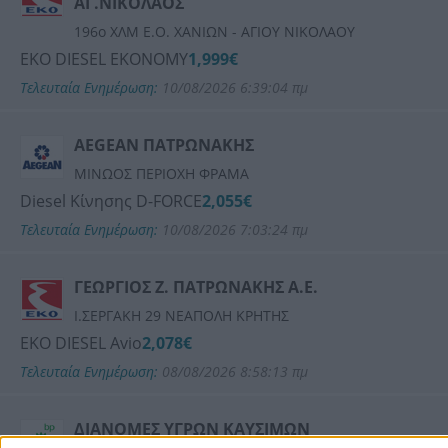
ΑΓ.ΝΙΚΟΛΑΟΣ
196ο ΧΛΜ Ε.Ο. ΧΑΝΙΩΝ - ΑΓΙΟΥ ΝΙΚΟΛΑΟΥ
EKO DIESEL EKONOMY
1,999€
Τελευταία Ενημέρωση:
10/08/2026 6:39:04 πμ
AEGEAN ΠΑΤΡΩΝΑΚΗΣ
ΜΙΝΩΟΣ ΠΕΡΙΟΧΗ ΦΡΑΜΑ
Diesel Κίνησης D-FORCE
2,055€
Τελευταία Ενημέρωση:
10/08/2026 7:03:24 πμ
ΓΕΩΡΓΙΟΣ Ζ. ΠΑΤΡΩΝΑΚΗΣ Α.Ε.
Ι.ΣΕΡΓΑΚΗ 29 ΝΕΑΠΟΛΗ ΚΡΗΤΗΣ
EKO DIESEL Avio
2,078€
Τελευταία Ενημέρωση:
08/08/2026 8:58:13 πμ
ΔΙΑΝΟΜΕΣ ΥΓΡΩΝ ΚΑΥΣΙΜΩΝ