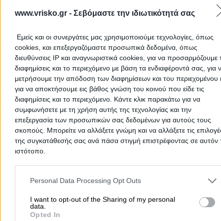
ΚΡΗΤΗΣ ΜΟΝΟΠΡΟΣΩΠΗ Α.Ε
www.vrisko.gr -
Σεβόμαστε την ιδιωτικότητά σας
ΞΗΡΟΚΑΜΠΟΣ
BP Ultimate Diesel
2,099€
Εμείς και οι συνεργάτες μας χρησιμοποιούμε τεχνολογίες, όπως
Τελευταία Ενημέρωση:
03/08/2026 11:51:19 πμ
cookies, και επεξεργαζόμαστε προσωπικά δεδομένα, όπως
διευθύνσεις IP και αναγνωριστικά cookies, για να προσαρμόζουμε τ
διαφημίσεις και το περιεχόμενο με βάση τα ενδιαφέροντά σας, για 
ΚΑΛΥΨΩ Νο 247
μετρήσουμε την απόδοση των διαφημίσεων και του περιεχομένου 
Κωνσταντίνου Καραμανλή 9 - ʼγιος Νικόλαος - ΛΑΣΙΘΙ
για να αποκτήσουμε εις βάθος γνώση του κοινού που είδε τις
EKO DIESEL Avio
2,114€
διαφημίσεις και το περιεχόμενο. Κάντε κλικ παρακάτω για να
συμφωνήσετε με τη χρήση αυτής της τεχνολογίας και την
Τελευταία Ενημέρωση:
10/08/2026 6:10:56 πμ
επεξεργασία των προσωπικών σας δεδομένων για αυτούς τους
σκοπούς. Μπορείτε να αλλάξετε γνώμη και να αλλάξετε τις επιλογέ
ΚΑΛΥΨΩ Νο 241 ΑΓΙΟΣ
της συγκατάθεσής σας ανά πάσα στιγμή επιστρέφοντας σε αυτόν 
ΝΙΚΟΛΑΟΣ
ιστότοπο.
Κ.ΚΑΡΑΜΑΝΛΗ 50 ΘΕΣΗ ΣΤΑΥΡΟΣ ΑΓΙΟΣ ΝΙΚΟΛΑΟΣ
Please note that this website/app uses one or more Google servic
ΛΑΣΙΘΙΟΥ
and may gather and store information including but not limited to
Personal Data Processing Opt Outs
BP Ultimate Diesel
2,114€
your visit or usage behaviour. You may click to grant or deny cons
to Google and its third-party tags to use your data for below speci
I want to opt-out of the Sharing of my personal
Τελευταία Ενημέρωση:
10/08/2026 6:45:03 πμ
data.
purposes in below Google consent section.
Opted In