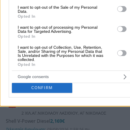
ΕΚΟ ΚΑΛΥΨΩ Νο 191
I want to opt-out of the Sale of my Personal
ΑΓ.ΝΙΚΟΛΑΟΣ
Data.
Opted In
196ο ΧΛΜ Ε.Ο. ΧΑΝΙΩΝ - ΑΓΙΟΥ ΝΙΚΟΛΑΟΥ
EKO DIESEL Avio
2,129€
I want to opt-out of processing my Personal
Data for Targeted Advertising.
Τελευταία Ενημέρωση:
10/08/2026 6:38:22 πμ
Opted In
I want to opt-out of Collection, Use, Retention,
ΕΡΜΗΣ ΑΕΜΕΕ ΥΠ/ΜΑ
Sale, and/or Sharing of my Personal Data that
Is Unrelated with the Purposes for which it was
ΑΓ.ΝΙΚΟΛΑΟΥ
collected.
Opted In
4 ΧΙΛ.ΑΓ.ΝΙΚΟΛΑΟΥ ΛΑΣΙΘΙΟΥ, ΑΓ ΝΙΚΟΛΑΟΣ
Shell V-Power Diesel
2,169€
Google consents
Τελευταία Ενημέρωση:
10/08/2026 6:03:36 πμ
CONFIRM
ΕΡΜΗΣ ΑΕΜΕΕ ΥΠ/ΜΑ
ΑΓ.ΝΙΚΟΛΑΟΥ 1
2 ΧΙΛ.ΑΓ.ΝΙΚΟΛΑΟΥ ΛΑΣΙΘΙΟΥ, ΑΓ ΝΙΚΟΛΑΟΣ
Shell V-Power Diesel
2,169€
Τελευταία Ενημέρωση:
09/08/2026 1:59:16 πμ