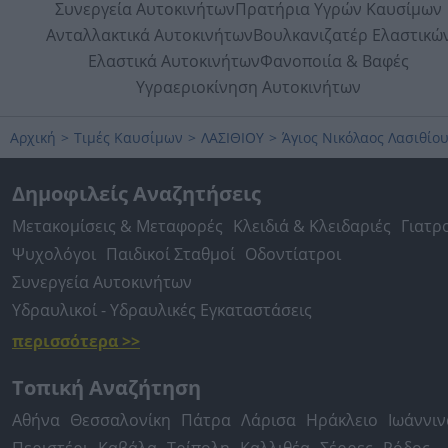
Συνεργεία Αυτοκινήτων
Πρατήρια Υγρών Καυσίμων
Ανταλλακτικά Αυτοκινήτων
Βουλκανιζατέρ Ελαστικώ
Ελαστικά Αυτοκινήτων
Φανοποιία & Βαφές
Υγραεριοκίνηση Αυτοκινήτων
Αρχική
>
Τιμές Καυσίμων
>
ΛΑΣΙΘΙΟΥ
>
Άγιος Νικόλαος Λασιθίο
Δημοφιλείς Αναζητήσεις
Μετακομίσεις & Μεταφορές
Κλειδιά & Κλειδαριές
Γιατρ
Ψυχολόγοι
Παιδικοί Σταθμοί
Οδοντίατροι
Συνεργεία Αυτοκινήτων
Υδραυλικοί - Υδραυλικές Εγκαταστάσεις
περισσότερα >>
Τοπική Αναζήτηση
Αθήνα
Θεσσαλονίκη
Πάτρα
Λάρισα
Ηράκλειο
Ιωάννιν