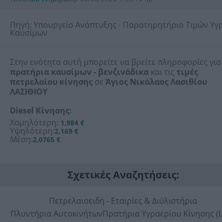
Πηγή: Υπουργείο Ανάπτυξης - Παρατηρητήριο Τιμών Υγ
Καυσίμων
Στην ενότητα αυτή μπορείτε να βρείτε πληροφορίες για
πρατήρια καυσίμων - βενζινάδικα
και τις
τιμές
πετρελαίου κίνησης
σε
Άγιος Νικόλαος Λασιθίου
ΛΑΣΙΘΙΟΥ
Diesel Κίνησης:
Χαμηλότερη:
1,984 €
Υψηλότερη:
2,169 €
Μέση:
2,0765 €
Σχετικές Αναζητήσεις:
Πετρελαιοειδή - Εταιρίες & Διϋλιστήρια
Πλυντήρια Αυτοκινήτων
Πρατήρια Υγραερίου Κίνησης (