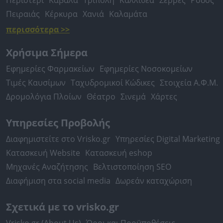
Περιστέρι
Καβάλα
Τρίπολη
Καλλιθέα
Σέρρες
Ρόδος
Πειραιάς
Κέρκυρα
Χανιά
Καλαμάτα
περισσότερα >>
Χρήσιμα Σήμερα
Εφημερίες Φαρμακείων
Εφημερίες Νοσοκομείων
Τιμές Καυσίμων
Ταχυδρομικοί Κώδικες
Στοιχεία Α.Φ.Μ.
Δρομολόγια Πλοίων
Θέατρο
Σινεμά
Χάρτες
Υπηρεσίες Προβολής
Διαφημιστείτε στο Vrisko.gr
Υπηρεσίες Digital Marketing
Κατασκευή Website
Κατασκευή eshop
Μηχανές Αναζήτησης
Βελτιστοποίηση SEO
Διαφήμιση στα social media
Δωρεάν καταχώριση
Σχετικά με το vrisko.gr